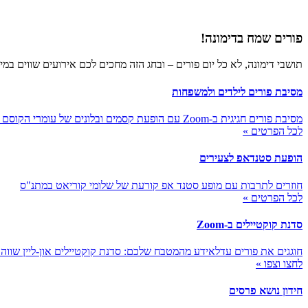
פורים שמח בדימונה!
תושבי דימונה, לא כל יום פורים – ובחג הזה מחכים לכם אירועים שווים במיו
מסיבת פורים לילדים ולמשפחות
מסיבת פורים חגיגית ב-Zoom עם הופעת קסמים ובלונים של עומרי הקוסם ותחרות תחפושות נושאת פרסים
לכל הפרטים »
הופעת סטנדאפ לצעירים
חוזרים לתרבות עם מופע סטנד אפ קורעת של שלומי קוריאט במתנ"ס
לכל הפרטים »
סדנת קוקטיילים ב-Zoom
חוגגים את פורים עדלאידע מהמטבח שלכם: סדנת קוקטיילים און-ליין שווה 
לחצו וצפו »
חידון נושא פרסים