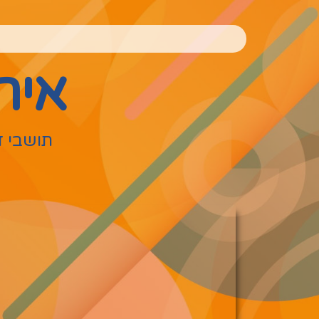
איר
תושבי ד