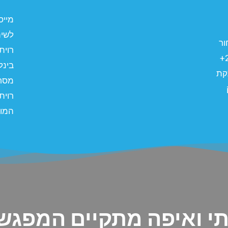
לשית
ור
רוית
את העבודה הנכונה? ולמה כל כך קשה לבני ה20+
בינל
קת
מסחר
רוית
המוח
י ואיפה מתקיים המפגש