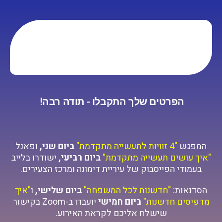
הפרטים שלך התקבלו - תודה רבה!
המפגש
"4 זוויות לתעשייה מתקדמת"
ביום שני,
ופאנל
"איך עושים תעשייה מתקדמת"
ביום רביעי,
ישודרו בלייב
בעמודי הפייסבוק של עיריית דימונה ומרכז הצעירים.
הסדנאות:
"חדשנות לכל המשפחה"
ביום שלישי,
ו
"איך
מדפיסים חדשנות"
ביום חמישי
יועברו ב-Zoom בקישור
שישלח אליכם לקראת האירוע.