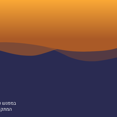
במפגש נא
המתקדמ