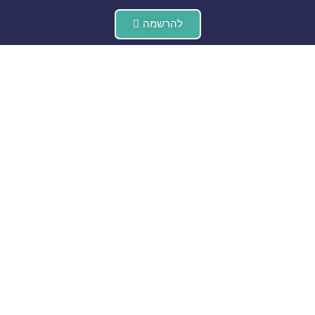
להרשמה
בני ביטון
אלמוג בוקר
ראש עיריית דימונה
מנחה הפאנל
טלי סגל
אביב סמוראי
מנהלת חדשנות סימנס
מנכ״ל ״חיפה נגב
תוכנה לתעשייה
טכנולוגיות״
מ
רוצים להשתתף מהבית?