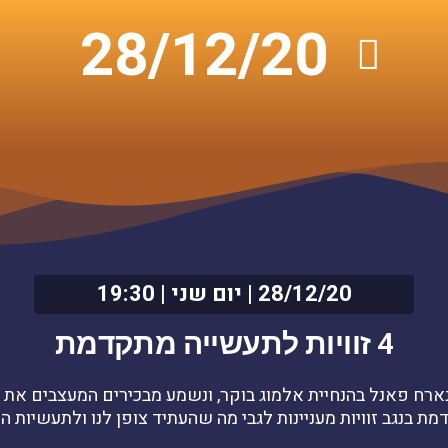
28/12/20
28/12/20 | יום שני | 19:30
4
ז
ו
ו
י
ו
ת
ל
ת
ע
ש
י
י
ה
מ
ת
ק
ד
מ
ת
רח פאנל בהנחיית אלמוג בוקר, ונשמע מבכירים המעצבים את
ת בנגב זוויות מעניינות לגבי מה שהעתיד צופן לנו ולתעשיות הש