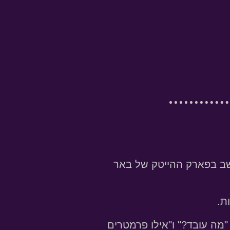
רסום בדיגיטל 'מבוסס יעדים כמותיים' (Performance), שיושב בפארק ההייטק של באר
ת
.
"מה עובד?"
ו
"אילו פרמטרים